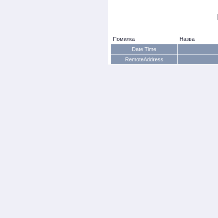
Помилка
Назва
Date Time
RemoteAddress