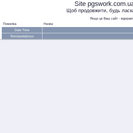
Site pgswork.com.u
Щоб продовжити, будь ласка,
Якщо це Ваш сайт - відправт
Помилка
Назва
Date Time
RemoteAddress