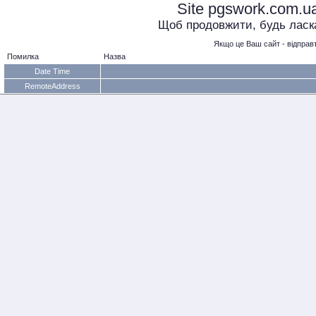
Site pgswork.com.u
Щоб продовжити, будь ласка,
Якщо це Ваш сайт - відправт
Помилка
Назва
Date Time
RemoteAddress