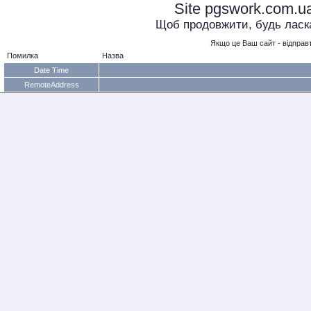
Site pgswork.com.u
Щоб продовжити, будь ласка,
Якщо це Ваш сайт - відправт
Помилка
Назва
Date Time
RemoteAddress